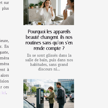
t sur
 plus
Pourquoi les appareils
beauté changent-ils nos
eure,
routines sans qu’on s’en
r. En
rende compte ?
uate,
Ils se sont glissés dans la
améra
salle de bain, puis dans nos
améra
habitudes, sans grand
discours ni...
ent à
alors
ision
ir ces
 ici
.