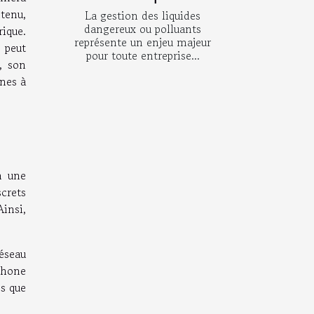
tenu,
La gestion des liquides
dangereux ou polluants
ique.
représente un enjeu majeur
 peut
pour toute entreprise...
, son
ones à
n une
screts
Ainsi,
éseau
phone
s que