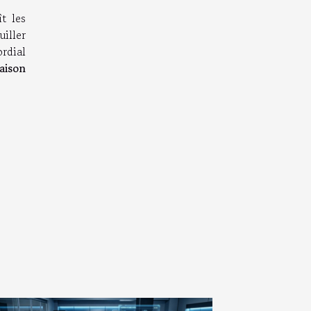
t les
uiller
ordial
aison