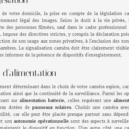
 de votre domicile, la prise en compte de la législation c
strement légal des images. Selon le droit à la vie privée, i
te des personnes filmées, sauf dans le cadre professionnel 
 impose des directives strictes, y compris la déclaration pré
riction de son usage aux zones privatives, à l'exclusion des zo
chambres. La signalisation caméra doit être clairement visibl
les informer de la présence de dispositifs d'enregistrement.
 d'alimentation
ément déterminant dans le choix de votre caméra espion, car 
llation ainsi que la continuité de la surveillance. Parmi les o
nnant sur
alimentation batterie
, celles requérant une
aliment
éras dotées de
panneaux solaires
. Choisir une caméra ave
ilité, car elle peut être placée presque partout sans dépend
 et son
autonomie opérationnelle
sont des aspects à surveille
maintenir le dispositif en fonction. D'un autre côté, une c