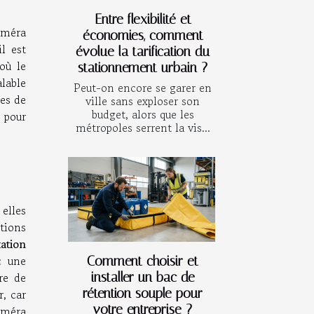
Entre flexibilité et
améra
économies, comment
l est
évolue la tarification du
où le
stationnement urbain ?
alable
Peut-on encore se garer en
nes de
ville sans exploser son
budget, alors que les
e pour
métropoles serrent la vis...
elles
ptions
ation
c une
Comment choisir et
installer un bac de
re de
rétention souple pour
r, car
votre entreprise ?
améra