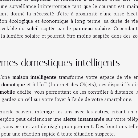
une surveillance ininterrompue tant que le courant est main
tant donné la nécessité d'être à proximité d'une prise électr
ion écologique et économique à long terme, sa durée de vie
uvelable du soleil captée par le
panneau solaire
. Cependant
à la lumière solaire et pourrait être moins adaptée dans des z
tèmes domestiques intelligents
d'une
maison intelligente
transforme votre espace de vie e
a
domotique
et à l'IoT (Internet des Objets), ces dispositifs di
 mobile
dédiée, vous permettant de les contrôler à distance. 
 gardez un œil sur votre foyer à l'aide de votre smartphone.
icile peuvent interagir les uns avec les autres, créant un r
a espion peut déclencher une
alerte instantanée
sur votre télé
 vous permettant de réagir promptement. Des fonctions telle
 pour une réaction rapide à toute situation suspecte.