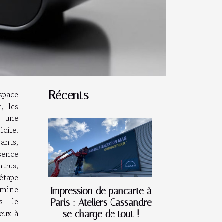
space
Récents
, les
e une
icile.
ants,
sence
trus,
étape
mine
Impression de pancarte à
rs le
Paris : Ateliers Cassandre
ieux à
se charge de tout !