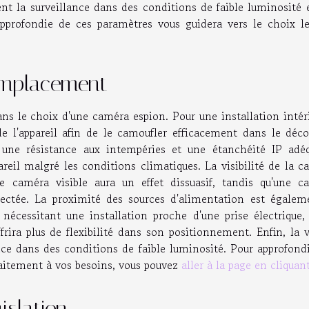
t la surveillance dans des conditions de faible luminosité e
rofondie de ces paramètres vous guidera vers le choix le
'emplacement
s le choix d'une caméra espion. Pour une installation intéri
 de l'appareil afin de le camoufler efficacement dans le déco
e une résistance aux intempéries et une étanchéité IP adéq
reil malgré les conditions climatiques. La visibilité de la c
 caméra visible aura un effet dissuasif, tandis qu'une c
tectée. La proximité des sources d'alimentation est égalem
nécessitant une installation proche d'une prise électrique, 
ra plus de flexibilité dans son positionnement. Enfin, la v
nce dans des conditions de faible luminosité. Pour approfond
faitement à vos besoins, vous pouvez
aller à la page en cliquant
islation