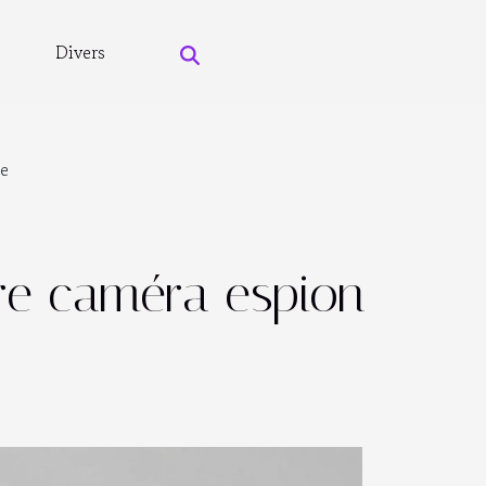
Divers
le
ure caméra espion