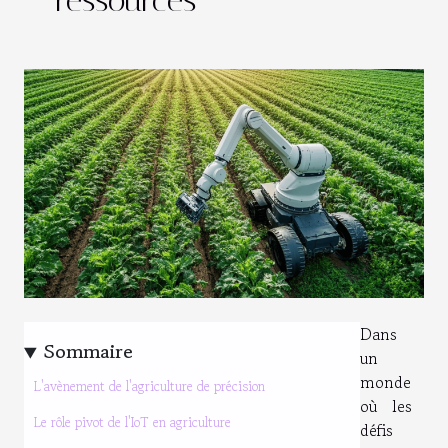
ressources
Dans
Sommaire
un
monde
L'avènement de l'agriculture de précision
où les
Le rôle pivot de l'IoT en agriculture
défis