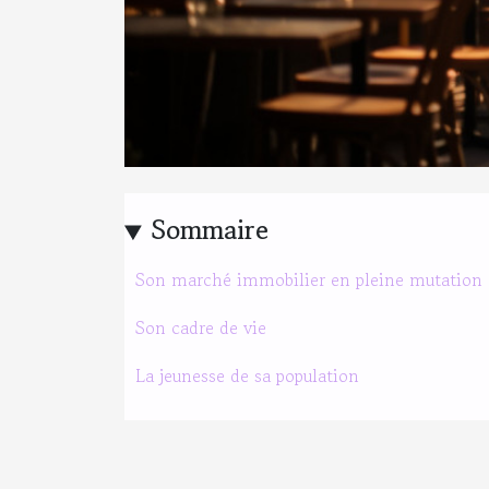
Sommaire
Son marché immobilier en pleine mutation
Son cadre de vie
La jeunesse de sa population