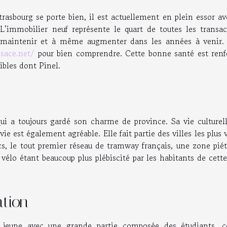
rasbourg se porte bien, il est actuellement en plein essor a
L’immobilier neuf représente le quart de toutes les transac
e maintenir et à même augmenter dans les années à venir.
lsace.net/
pour bien comprendre. Cette bonne santé est renf
sibles dont Pinel.
i a toujours gardé son charme de province. Sa vie culturell
ie est également agréable. Elle fait partie des villes les plus 
s, le tout premier réseau de tramway français, une zone pié
e vélo étant beaucoup plus plébiscité par les habitants de cette
ation
t jeune avec une grande partie composée des étudiants, c