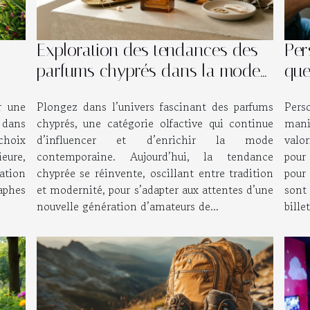
Exploration des tendances des
Per
parfums chyprés dans la mode
que
contemporaine
uni
r une
Plongez dans l’univers fascinant des parfums
Pers
 dans
chyprés, une catégorie olfactive qui continue
mani
 choix
d’influencer et d’enrichir la mode
valo
eure,
contemporaine. Aujourd’hui, la tendance
pour
sation
chyprée se réinvente, oscillant entre tradition
pour 
aphes
et modernité, pour s’adapter aux attentes d’une
sont
nouvelle génération d’amateurs de...
bille