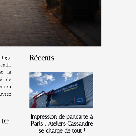
ntage
Récents
atif.
et le
té de
ation
ouvrez
Impression de pancarte à
ine
Paris : Ateliers Cassandre
se charge de tout !