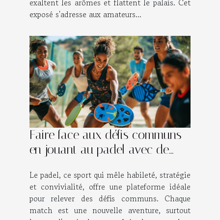
exaltent les arômes et flattent le palais. Cet
exposé s'adresse aux amateurs...
Faire face aux défis communs
en jouant au padel avec de
nouveaux partenaires
Le padel, ce sport qui mêle habileté, stratégie
et convivialité, offre une plateforme idéale
pour relever des défis communs. Chaque
match est une nouvelle aventure, surtout