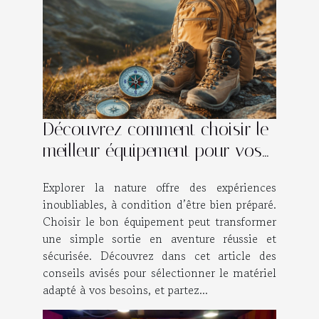
Découvrez comment choisir le
meilleur équipement pour vos
aventures en plein air
Explorer la nature offre des expériences
inoubliables, à condition d’être bien préparé.
Choisir le bon équipement peut transformer
une simple sortie en aventure réussie et
sécurisée. Découvrez dans cet article des
conseils avisés pour sélectionner le matériel
adapté à vos besoins, et partez...