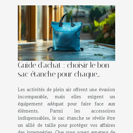
Guide d'achat : choisir le bon
sac étanche pour chaque
activité
Les activités de plein air offrent une évasion
incomparable, mais elles exigent un
équipement adéquat pour faire face aux
éléments. Parmi les accessoires
indispensables, le sac étanche se révèle être
un allié de taille pour protéger vos affaires
des intempéries. Que vous soyez amateur de