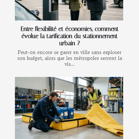
Entre flexibilité et économies, comment
évolue la tarification du stationnement
urbain ?
Peut-on encore se garer en ville sans exploser
son budget, alors que les métropoles serrent la
vis...