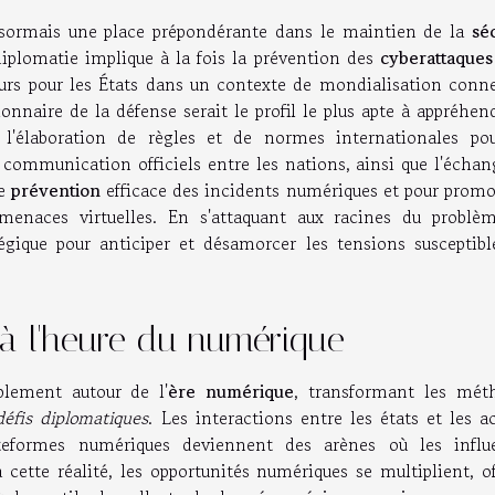
ésormais une place prépondérante dans le maintien de la
sé
diplomatie implique à la fois la prévention des
cyberattaques
urs pour les États dans un contexte de mondialisation conne
nnaire de la défense serait le profil le plus apte à appréhen
 l'élaboration de règles et de normes internationales po
 communication officiels entre les nations, ainsi que l'écha
ne
prévention
efficace des incidents numériques et pour promo
menaces virtuelles. En s'attaquant aux racines du problèm
gique pour anticiper et désamorcer les tensions susceptibl
e à l'heure du numérique
blement autour de l'
ère numérique
, transformant les mét
défis diplomatiques
. Les interactions entre les états et les a
ateformes numériques deviennent des arènes où les influ
 cette réalité, les opportunités numériques se multiplient, o