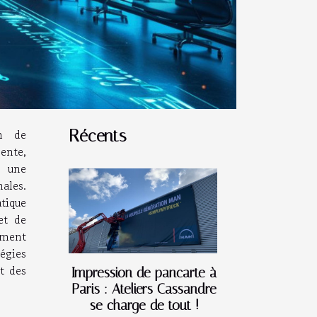
n de
Récents
ente,
 une
ales.
tique
et de
mment
égies
t des
Impression de pancarte à
Paris : Ateliers Cassandre
se charge de tout !