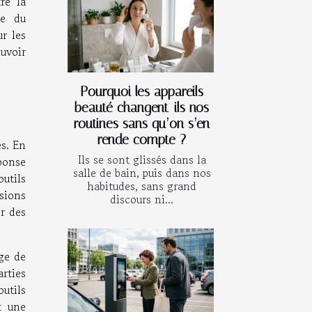
re la
te du
r les
uvoir
Pourquoi les appareils
beauté changent-ils nos
routines sans qu’on s’en
rende compte ?
s. En
Ils se sont glissés dans la
éponse
salle de bain, puis dans nos
utils
habitudes, sans grand
isions
discours ni...
r des
age de
rties
utils
t une