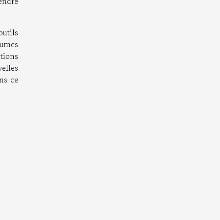
endre
outils
lumes
tions
elles
ans ce