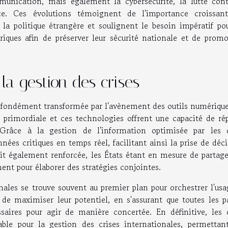
unication, mais également la cybersécurité, la lutte cont
nce. Ces évolutions témoignent de l'importance croissan
a politique étrangère et soulignent le besoin impératif pou
iques afin de préserver leur sécurité nationale et de promo
la gestion des crises
profondément transformée par l'avènement des outils numérique
st primordiale et ces technologies offrent une capacité de r
Grâce à la gestion de l'information optimisée par les o
nnées critiques en temps réel, facilitant ainsi la prise de déc
oit également renforcée, les États étant en mesure de partage
t pour élaborer des stratégies conjointes.
nales se trouve souvent au premier plan pour orchestrer l'us
de maximiser leur potentiel, en s'assurant que toutes les pa
aires pour agir de manière concertée. En définitive, les o
able pour la gestion des crises internationales, permettan