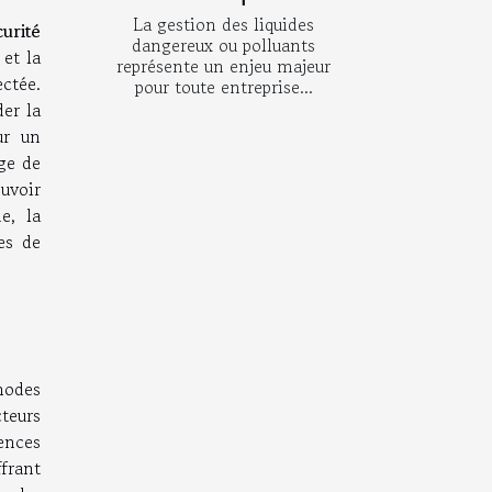
La gestion des liquides
curité
dangereux ou polluants
et la
représente un enjeu majeur
ctée.
pour toute entreprise...
der la
ur un
nge de
uvoir
e, la
es de
hodes
cteurs
ences
ffrant