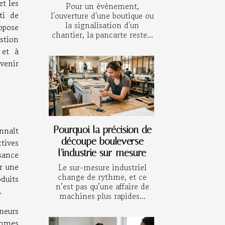
et les
Pour un événement,
ti de
l'ouverture d'une boutique ou
la signalisation d'un
opose
chantier, la pancarte reste...
stion
 et à
venir
Pourquoi la précision de
nnaît
découpe bouleverse
tives
l’industrie sur-mesure
sance
r une
Le sur-mesure industriel
change de rythme, et ce
oduits
n’est pas qu’une affaire de
.
machines plus rapides...
neurs
ammes