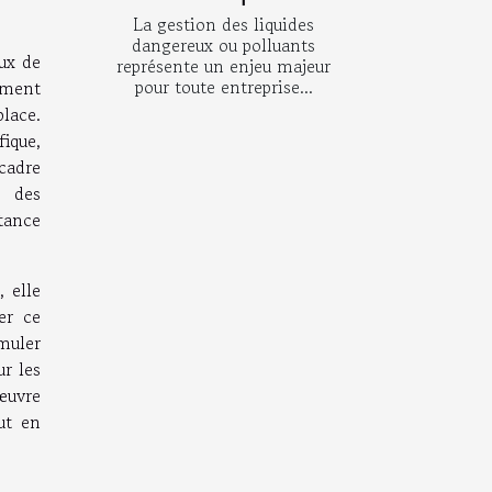
La gestion des liquides
dangereux ou polluants
eux de
représente un enjeu majeur
pour toute entreprise...
ement
place.
fique,
 cadre
é des
tance
 elle
er ce
muler
ur les
 œuvre
ut en