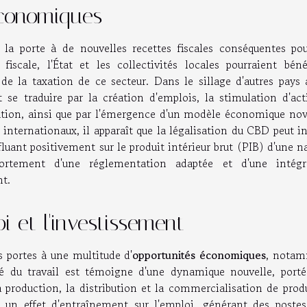
 économiques
la porte à de nouvelles recettes fiscales conséquentes pou
 fiscale, l'État et les collectivités locales pourraient béné
de la taxation de ce secteur. Dans le sillage d'autres pays 
 se traduire par la création d'emplois, la stimulation d'acti
ibution, ainsi que par l'émergence d'un modèle économique no
internationaux, il apparaît que la légalisation du CBD peut i
uant positivement sur le produit intérieur brut (PIB) d'une n
ortement d'une réglementation adaptée et d'une intégr
t.
i et l'investissement
s portes à une multitude d'
opportunités économiques
, nota
é du travail est témoigne d'une dynamique nouvelle, porté
a production, la distribution et la commercialisation de prod
 un effet d'entraînement sur l'emploi, générant des postes