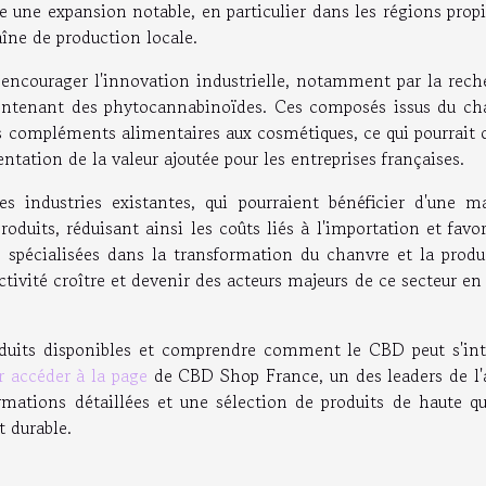
re une expansion notable, en particulier dans les régions prop
aîne de production locale.
it encourager l'innovation industrielle, notamment par la rec
ontenant des phytocannabinoïdes. Ces composés issus du ch
es compléments alimentaires aux cosmétiques, ce qui pourrait 
ation de la valeur ajoutée pour les entreprises françaises.
s industries existantes, qui pourraient bénéficier d'une ma
oduits, réduisant ainsi les coûts liés à l'importation et favo
s spécialisées dans la transformation du chanvre et la produ
ctivité croître et devenir des acteurs majeurs de ce secteur en
roduits disponibles et comprendre comment le CBD peut s'int
r accéder à la page
de CBD Shop France, un des leaders de l'
ations détaillées et une sélection de produits de haute qua
t durable.