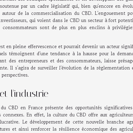
outenue par un cadre législatif qui, bien qu'encore en évolu
que autour de la commercialisation du CBD. L'engouement po
nvestisseurs, qui voient dans le CBD un secteur à fort potent
es consommateurs sont de plus en plus enclins à privilégie
 en pleine effervescence et pourrait devenir un acteur signif
ctuels témoignent d'une tendance à la hausse pour la deman
ssant des entrepreneurs et des consommateurs, laisse présag
te. Il s'agira de surveiller l'évolution de la réglementation 
 perspectives.
et l'industrie
n du CBD en France présente des opportunités significatives
es connexes. En effet, la culture du CBD offre aux agriculteu
lucrative. Le développement de cette nouvelle branche agr
ltures et ainsi renforcer la résilience économique des agricu