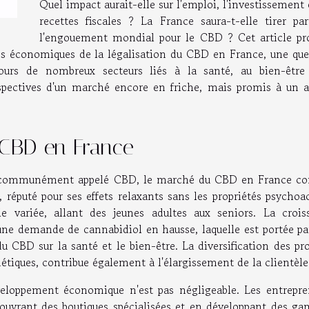
Quel impact aurait-elle sur l'emploi, l'investissement 
recettes fiscales ? La France saura-t-elle tirer par
l'engouement mondial pour le CBD ? Cet article pr
ées économiques de la légalisation du CBD en France, une que
ntours de nombreux secteurs liés à la santé, au bien-être
erspectives d'un marché encore en friche, mais promis à un a
CBD en France
l, communément appelé CBD, le marché du CBD en France co
réputé pour ses effets relaxants sans les propriétés psychoac
 variée, allant des jeunes adultes aux seniors. La crois
ne demande de cannabidiol en hausse, laquelle est portée pa
u CBD sur la santé et le bien-être. La diversification des pr
métiques, contribue également à l'élargissement de la clientèle
loppement économique n'est pas négligeable. Les entrepre
 ouvrant des boutiques spécialisées et en développant des g