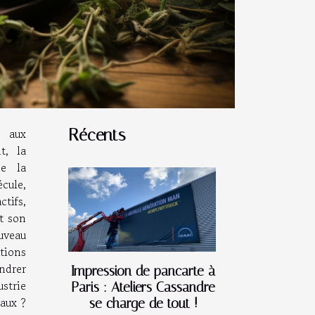
s aux
Récents
t, la
de la
cule,
tifs,
et son
uveau
tions
ndrer
Impression de pancarte à
ustrie
Paris : Ateliers Cassandre
caux ?
se charge de tout !