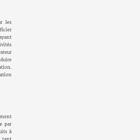
r les
ficier
ayant
vités
vateur
nduire
ation.
ation
mment
e par
uits à
 tant