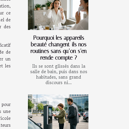
tion,
ur ce
iel de
r des
Pourquoi les appareils
beauté changent-ils nos
icatif
routines sans qu’on s’en
de de
rende compte ?
er un
et les
Ils se sont glissés dans la
salle de bain, puis dans nos
habitudes, sans grand
discours ni...
 pour
rs une
icole
lteurs