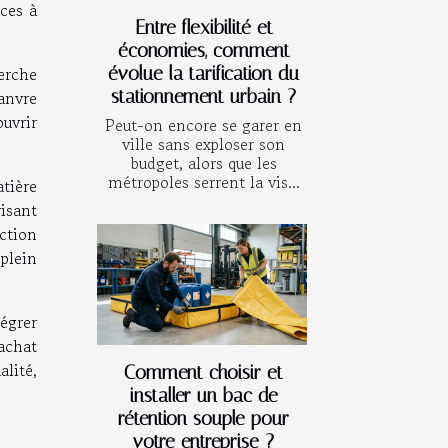
ices à
Entre flexibilité et
économies, comment
herche
évolue la tarification du
stationnement urbain ?
anvre
ouvrir
Peut-on encore se garer en
ville sans exploser son
budget, alors que les
métropoles serrent la vis...
tière
risant
ction
 plein
égrer
achat
lité,
Comment choisir et
installer un bac de
rétention souple pour
votre entreprise ?