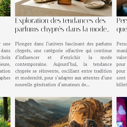
Exploration des tendances des
Per
parfums chyprés dans la mode
que
contemporaine
uni
r une
Plongez dans l’univers fascinant des parfums
Pers
 dans
chyprés, une catégorie olfactive qui continue
mani
 choix
d’influencer et d’enrichir la mode
valo
eure,
contemporaine. Aujourd’hui, la tendance
pour
sation
chyprée se réinvente, oscillant entre tradition
pour 
aphes
et modernité, pour s’adapter aux attentes d’une
sont
nouvelle génération d’amateurs de...
bille