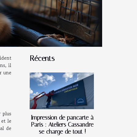
ident
Récents
ns, il
ir une
 plus
Impression de pancarte à
 et le
Paris : Ateliers Cassandre
mal de
se charge de tout !